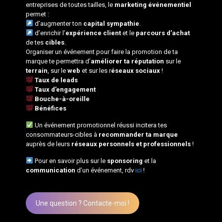
entreprises de toutes tailles, le
marketing événementiel
permet :
d’augmenter ton
capital sympathie
.
d’enrichir l’
expérience client
et le
parcours d’achat
de tes
cibles
.
Organiser un événement pour faire la promotion de ta
marque te permettra d’
améliorer ta réputation
sur le
terrain
, sur le
web
et sur les r
éseaux sociaux
!
Taux de leads
Taux d’engagement
Bouche-à-oreille
Bénéfices
Un événement promotionnel réussi incitera tes
consommateurs-cibles à
recommander ta marque
auprès de leurs
réseaux personnels et professionnels
!
Pour en savoir plus sur le
sponsoring
et la
communication
d’un événement, rdv
ici
!
Une question ? Contacte-moi !