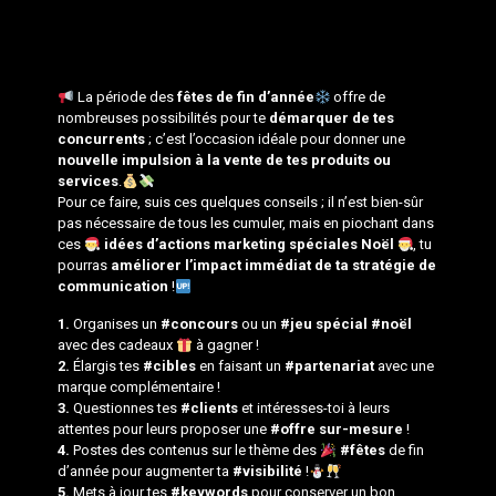
La période des
fêtes de fin d’année
offre de
nombreuses possibilités pour te
démarquer de tes
concurrents
; c’est l’occasion idéale pour donner une
nouvelle impulsion à la vente de tes produits ou
services
.
Pour ce faire, suis ces quelques conseils ; il n’est bien-sûr
pas nécessaire de tous les cumuler, mais en piochant dans
ces
idées d’actions marketing spéciales Noël
, tu
pourras
améliorer l’impact immédiat de ta stratégie de
communication
!
1.
Organises un
#concours
ou un
#jeu spécial #noël
avec des cadeaux
à gagner !
2.
Élargis tes
#cibles
en faisant un
#partenariat
avec une
marque complémentaire !
3.
Questionnes tes
#clients
et intéresses-toi à leurs
attentes pour leurs proposer une
#offre sur-mesure
!
4.
Postes des contenus sur le thème des
#fêtes
de fin
d’année pour augmenter ta
#visibilité
!
5.
Mets à jour tes
#keywords
pour conserver un bon