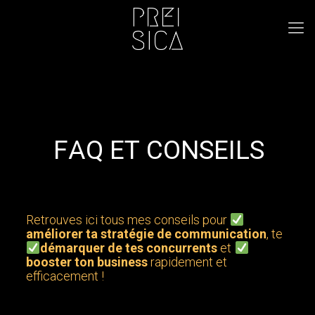
F
A
Q
E
T
C
O
N
S
E
I
L
S
Retrouves ici tous mes conseils pour
améliorer ta stratégie de communication
, te
démarquer de tes concurrents
et
booster ton business
rapidement et
efficacement !