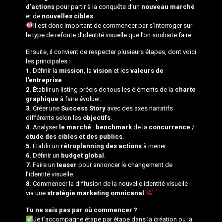
d’actions
pour partir à la conquête d’un
nouveau marché
et de
nouvelles cibles
.
Il est donc important de commencer par s’interroger sur
le type de refonte d’identité visuelle que l’on souhaite faire.
Ensuite, il convient de respecter plusieurs étapes, dont voici
les principales :
1.
Définir la
mission
, la
vision
et les
valeurs de
l’entreprise
.
2.
Établir un listing précis de tous les éléments de la
charte
graphique
à faire évoluer.
3.
Créer une
Success Story
avec des axes narratifs
différents selon les
objectifs
.
4.
Analyser
le marché
:
benchmark
de la
concurrence
/
étude des cibles et des publics
.
5.
Établir un
rétroplanning des actions
à mener.
6.
Définir un
budget global
.
7.
Faire un
teaser
pour annoncer le changement de
l’identité visuelle.
8.
Commencer la diffusion de la nouvelle identité visuelle
via une
stratégie marketing omnicanal
.
Tu ne sais pas par où commencer ?
Je t’accompagne étape par étape dans la création ou la