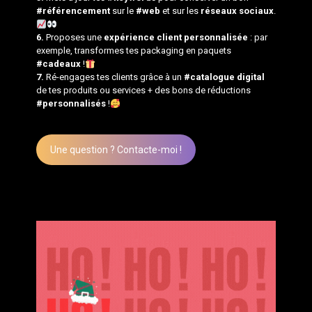
#référencement
sur le
#web
et sur les
réseaux sociaux
.
6.
Proposes une
expérience client personnalisée
: par
exemple, transformes tes packaging en paquets
#cadeaux
!
7.
Ré-engages tes clients grâce à un
#catalogue digital
de tes produits ou services + des bons de réductions
#personnalisés
!
Une question ? Contacte-moi !